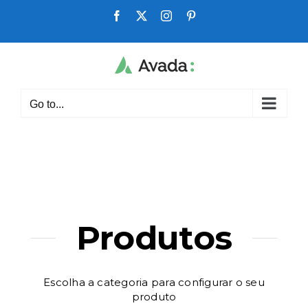
Skip
Facebook
X
Instagram
Pinterest
to
content
Go to...
Produtos
Escolha a categoria para configurar o seu
produto